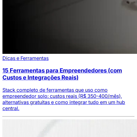
Dicas e Ferramentas
15 Ferramentas para Empreendedores (com
Custos e Integrações Reais)
Stack completo de ferramentas que uso como
empreendedor solo: custos reais (R$ 350-400/mês),
alternativas gratuitas e como integrar tudo em um hub
central.