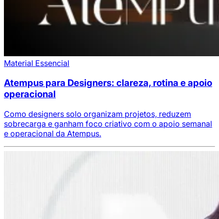
Material Essencial
Atempus para Designers: clareza, rotina e apoio
operacional
Como designers solo organizam projetos, reduzem
sobrecarga e ganham foco criativo com o apoio semanal
e operacional da Atempus.